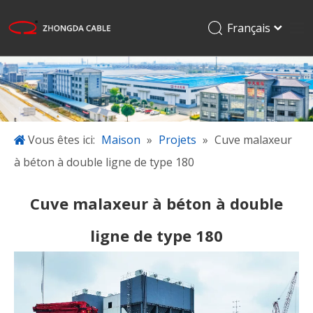
Français
English
Maison
Pусский
Español
Produits
日本語
Applications
한국어
Vous êtes ici:
Maison
»
Projets
»
Cuve malaxeur
À propos de nous
à béton à double ligne de type 180
Projets
Blogue
Cuve malaxeur à béton à double
Télécharger
ligne de type 180
Contactez-nous