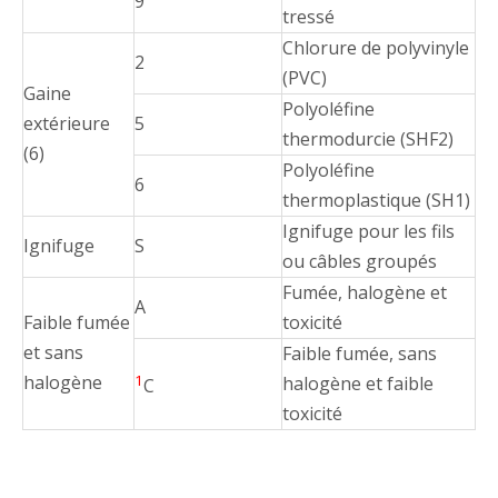
9
tressé
Chlorure de polyvinyle
2
(PVC)
Gaine
Polyoléfine
extérieure
5
thermodurcie (SHF2)
(6)
Polyoléfine
6
thermoplastique (SH1)
Ignifuge pour les fils
Ignifuge
S
ou câbles groupés
Fumée, halogène et
A
Faible fumée
toxicité
et sans
Faible fumée, sans
halogène
1
halogène et faible
C
toxicité