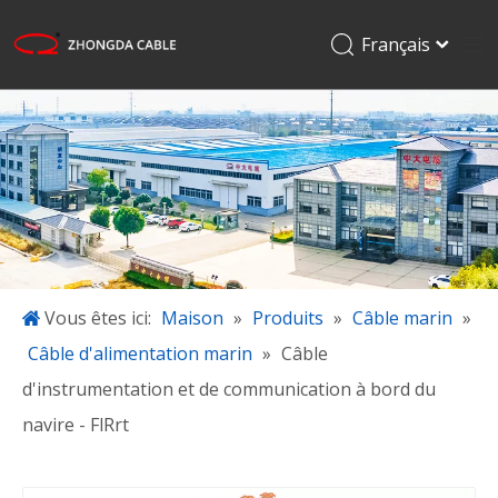
Français
English
Maison
Pусский
Español
Produits
日本語
Applications
한국어
À propos de nous
Projets
Blogue
Vous êtes ici:
Maison
»
Produits
»
Câble marin
»
Câble d'alimentation marin
»
Câble
Télécharger
d'instrumentation et de communication à bord du
Contactez-nous
navire - FlRrt