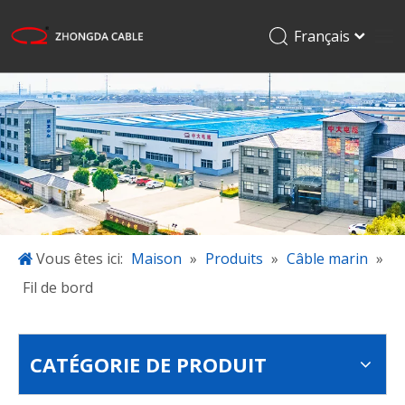
Français
English
Maison
Pусский
Español
Produits
日本語
Applications
한국어
À propos de nous
Projets
Blogue
Vous êtes ici:
Maison
»
Produits
»
Câble marin
»
Fil de bord
Télécharger
Contactez-nous
CATÉGORIE DE PRODUIT